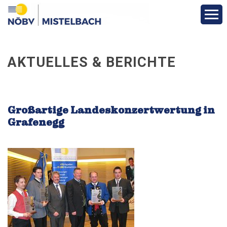
Aktuelles & Berichte
AKTUELLES & BERICHTE
Infos & Termine
Über den Bezirk
Großartige Landeskonzertwertung in
Grafenegg
Vereine
Funktionäre
Fotos
Veranstaltungen