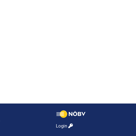
k
Login