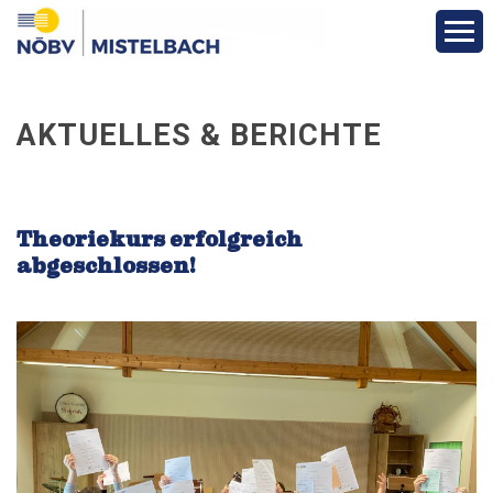
Aktuelles & Berichte
AKTUELLES & BERICHTE
Infos & Termine
Über den Bezirk
Theoriekurs erfolgreich
abgeschlossen!
Vereine
Funktionäre
Fotos
Veranstaltungen