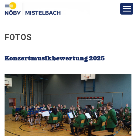
Aktuelles & Berichte
FOTOS
Infos & Termine
Konzertmusikbewertung 2025
Über den Bezirk
Vereine
Funktionäre
Fotos
Veranstaltungen