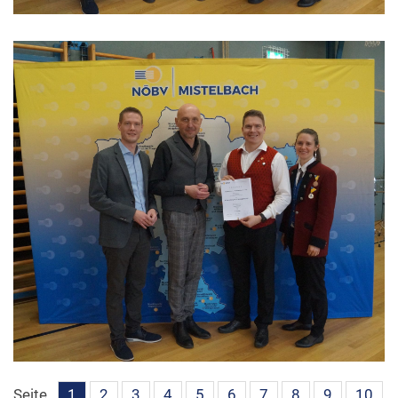
Seite
1
2
3
4
5
6
7
8
9
10