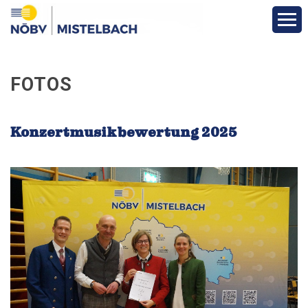
Aktuelles & Berichte
FOTOS
Infos & Termine
Konzertmusikbewertung 2025
Über den Bezirk
Vereine
Funktionäre
Fotos
Veranstaltungen