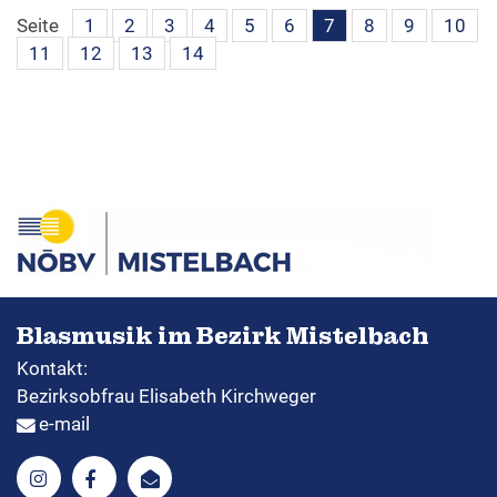
Seite
1
2
3
4
5
6
7
8
9
10
11
12
13
14
Blasmusik im Bezirk Mistelbach
Kontakt:
Bezirksobfrau Elisabeth Kirchweger
e-mail