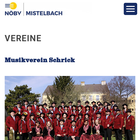
Aktuelles & Berichte
VEREINE
Infos & Termine
Musikverein Schrick
Über den Bezirk
Vereine
Funktionäre
Fotos
Veranstaltungen