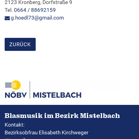
2123 Kronberg, Dorfstraße 9
Tel.
0664 / 88692159
Formulare & Downloads
g.hoedl73@gmail.com
ZURÜCK
Blasmusik im Bezirk Mistelbach
Kontakt:
Bezirksobfrau Elisabeth Kirchweger