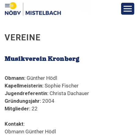
Aktuelles & Berichte
VEREINE
Infos & Termine
Musikverein Kronberg
Über den Bezirk
Obmann:
Günther Hödl
Vereine
Kapellmeisterin:
Sophie Fischer
Jugendreferentin:
Christa Dachauer
Funktionäre
Gründungsjahr:
2004
Mitglieder:
22
Fotos
Kontakt
:
Obmann Günther Hödl
Veranstaltungen