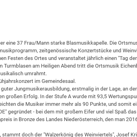
er eine 37 Frau/Mann starke Blasmusikkapelle. Die Ortsmus
hmusikprogramm, zeitgenössische Konzertstücke und Weinvi
hen Festen des Ortes und veranstaltet jährlich einen "Tag der
m Turmblasen am Heiligen Abend tritt die Ortsmusik Eichen
musikalisch umrahmt.
Frühjahrskonzert im Gemeindesaal.
 guter Jungmusikerausbildung, erstmalig in der Lage, an d
n großen Erfolg. In der Stufe A wurde mit 93,5 Wertungspunk
chten die Musiker immer mehr als 90 Punkte, und somit ei
E" gegründet - bei dem mit großem Eifer und viel Spaß da
npreis in Bronze des Landes Niederösterreich, den man 201
, stammt doch der "Walzerkönig des Weinviertels", Josef Kri