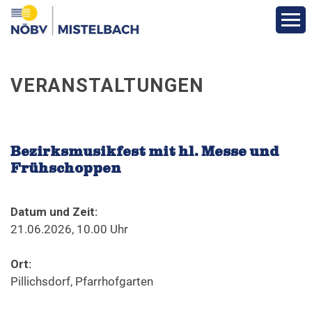
Aktuelles & Berichte
VERANSTALTUNGEN
Infos & Termine
Über den Bezirk
Bezirksmusikfest mit hl. Messe und
Frühschoppen
Vereine
Datum und Zeit:
Funktionäre
21.06.2026, 10.00 Uhr
Ort:
Fotos
Pillichsdorf, Pfarrhofgarten
Veranstaltungen