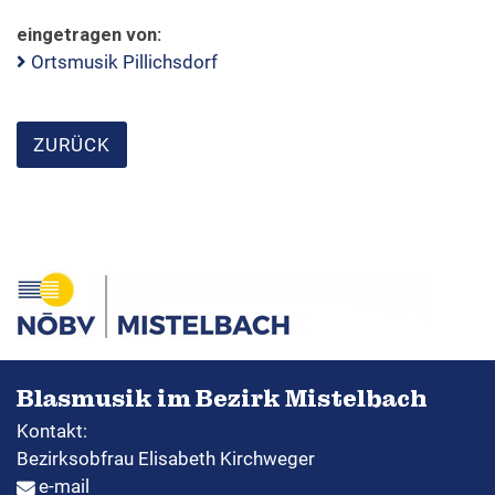
eingetragen von:
Ortsmusik Pillichsdorf
Formulare & Downloads
ZURÜCK
Blasmusik im Bezirk Mistelbach
Kontakt:
Bezirksobfrau Elisabeth Kirchweger
e-mail