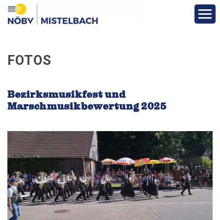
Aktuelles & Berichte
FOTOS
Infos & Termine
Bezirksmusikfest und
Über den Bezirk
Marschmusikbewertung 2025
Vereine
Funktionäre
Fotos
Veranstaltungen