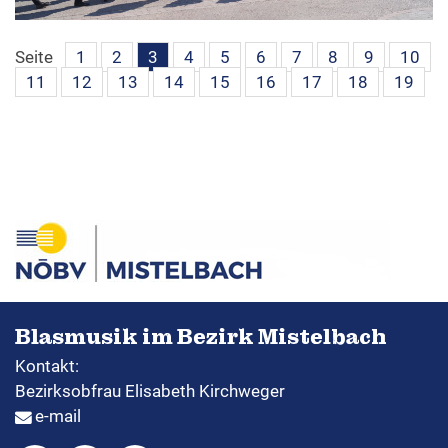
Seite
1
2
3
4
5
6
7
8
9
10
11
12
13
14
15
16
17
18
19
Blasmusik im Bezirk Mistelbach
Kontakt:
Bezirksobfrau Elisabeth Kirchweger
e-mail