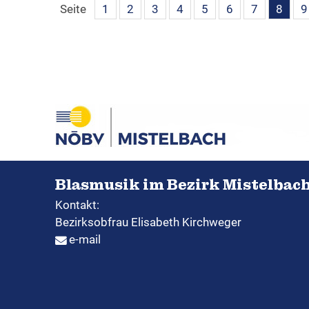
Seite
1
2
3
4
5
6
7
8
9
Blasmusik im Bezirk Mistelbac
Kontakt:
Bezirksobfrau Elisabeth Kirchweger
e-mail