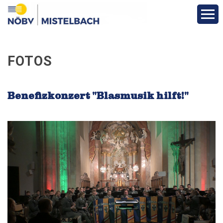
Aktuelles & Berichte
FOTOS
Infos & Termine
Benefizkonzert "Blasmusik hilft!"
Über den Bezirk
Vereine
Funktionäre
Fotos
Veranstaltungen