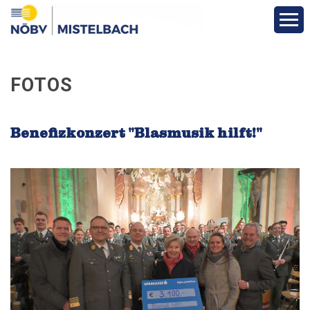
Aktuelles & Berichte
FOTOS
Infos & Termine
Benefizkonzert "Blasmusik hilft!"
Über den Bezirk
Vereine
Funktionäre
Fotos
Veranstaltungen